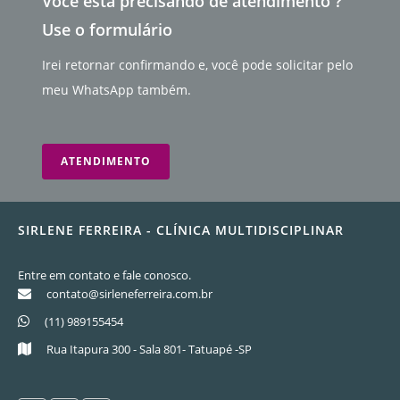
Você está precisando de atendimento ?
Use o formulário
Irei retornar confirmando e, você pode solicitar pelo
meu WhatsApp também.
ATENDIMENTO
SIRLENE FERREIRA - CLÍNICA MULTIDISCIPLINAR
Entre em contato e fale conosco.
contato@sirleneferreira.com.br
(11) 989155454
Rua Itapura 300 - Sala 801- Tatuapé -SP