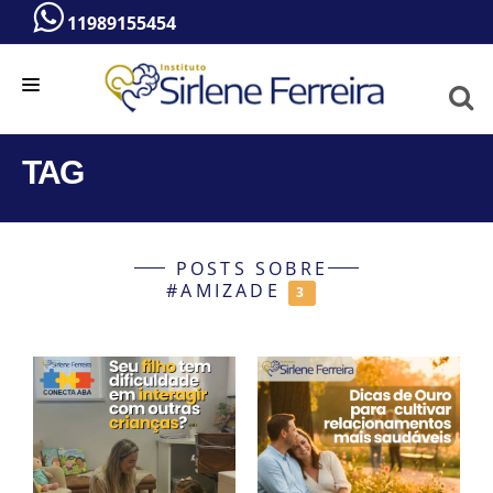
11989155454
HOME
TAG
A PSICÓLOGA
SERVIÇOS
POSTS SOBRE
BLOG
#AMIZADE
3
VÍDEOS
CONTATO
ATENDIMENTO