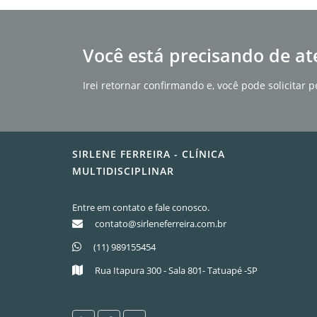
Você está precisando de at
Irei retornar confirmando e, você pode solicita
SIRLENE FERREIRA - CLÍNICA
MULTIDISCIPLINAR
Entre em contato e fale conosco.
contato@sirleneferreira.com.br
(11) 989155454
Rua Itapura 300 - Sala 801- Tatuapé -SP