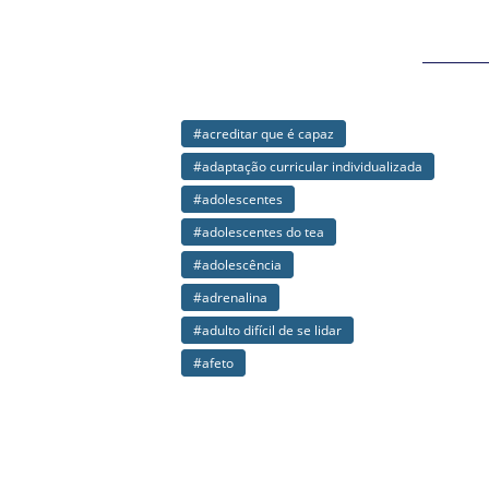
#acreditar que é capaz
#afirma
#adaptação curricular individualizada
#agend
#adolescentes
#agres
#adolescentes do tea
#agres
#adolescência
#ajust
#adrenalina
#alime
#adulto difícil de se lidar
#alime
#afeto
#alime