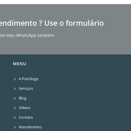
endimento ? Use o formulário
r pelo meu WhatsApp também.
MENU
A Psicóloga
Serviços
Blog
Vídeos
Contato
Atendimento