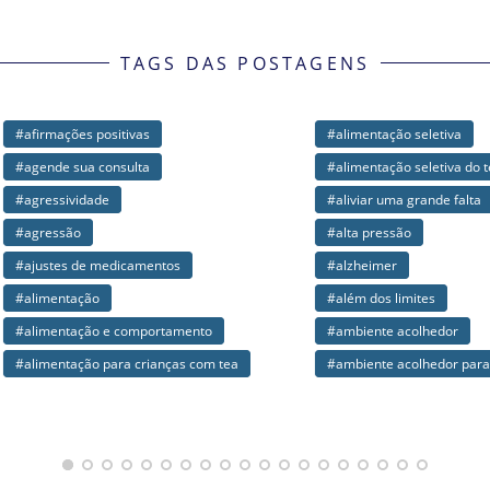
TAGS DAS POSTAGENS
ções positivas
#alimentação seletiva
e sua consulta
#alimentação seletiva do tea
sividade
#aliviar uma grande falta
são
#alta pressão
es de medicamentos
#alzheimer
ntação
#além dos limites
ntação e comportamento
#ambiente acolhedor
ntação para crianças com tea
#ambiente acolhedor para o autista