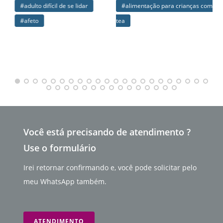
#adulto difícil de se lidar
#alimentação para crianças com
#
#afeto
tea
aut
Você está precisando de atendimento ?
Use o formulário
Irei retornar confirmando e, você pode solicitar pelo
meu WhatsApp também.
ATENDIMENTO