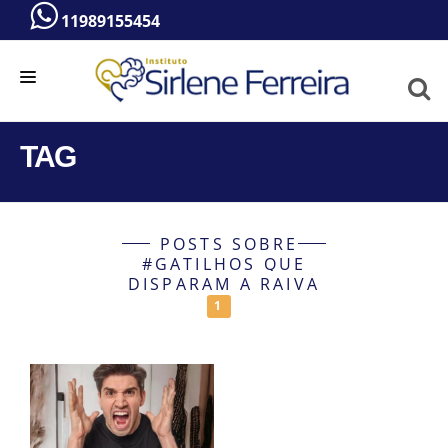
11989155454
HOME
TAG
A PSICÓLOGA
SERVIÇOS
POSTS SOBRE
BLOG
#GATILHOS QUE
DISPARAM A RAIVA
VÍDEOS
1
CONTATO
ATENDIMENTO