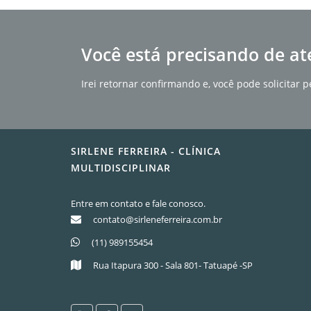
Você está precisando de at
Irei retornar confirmando e, você pode solicita
SIRLENE FERREIRA - CLÍNICA
MULTIDISCIPLINAR
Entre em contato e fale conosco.
contato@sirleneferreira.com.br
(11) 989155454
Rua Itapura 300 - Sala 801- Tatuapé -SP