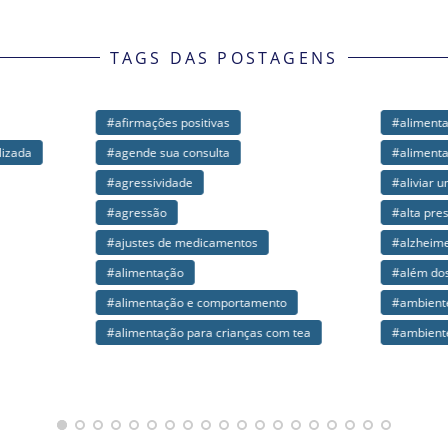
TAGS DAS POSTAGENS
irmações positivas
#alimentação seletiva
gende sua consulta
#alimentação seletiva do tea
gressividade
#aliviar uma grande falta
gressão
#alta pressão
justes de medicamentos
#alzheimer
limentação
#além dos limites
limentação e comportamento
#ambiente acolhedor
limentação para crianças com tea
#ambiente acolhedor para o aut