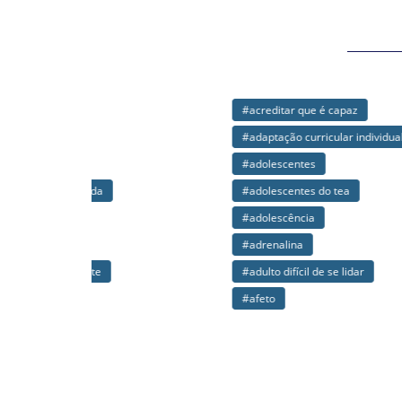
#acreditar que é capaz
#af
#adaptação curricular individualizada
#a
#adolescentes
#a
#adolescentes do tea
#a
#adolescência
#a
#adrenalina
#a
#adulto difícil de se lidar
#a
#afeto
#a