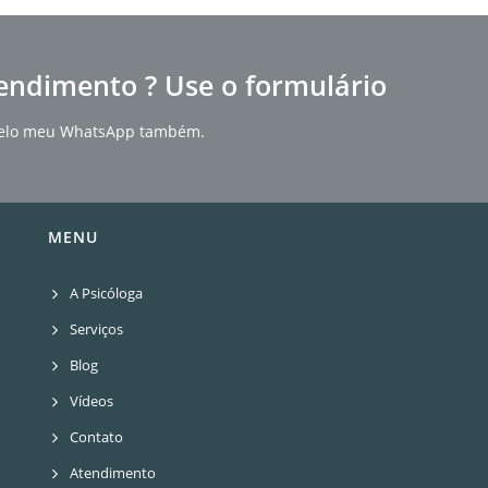
endimento ? Use o formulário
r pelo meu WhatsApp também.
MENU
A Psicóloga
Serviços
Blog
Vídeos
Contato
Atendimento