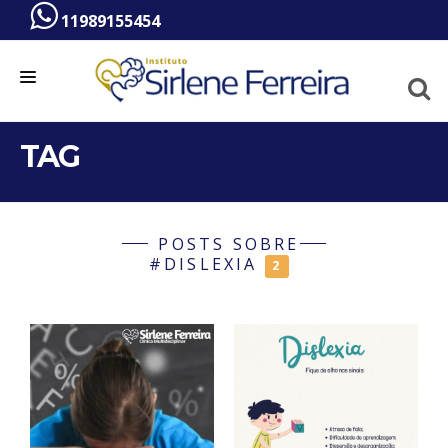
11989155454
HOME
TAG
A PSICÓLOGA
SERVIÇOS
POSTS SOBRE
BLOG
#DISLEXIA
2
VÍDEOS
CONTATO
ATENDIMENTO