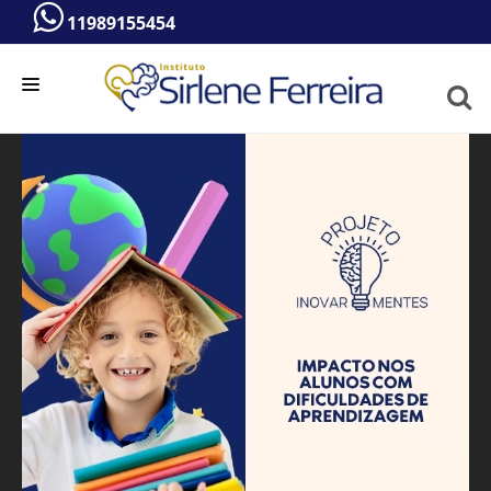
11989155454
HOME
A PSICÓLOGA
SERVIÇOS
BLOG
VÍDEOS
CONTATO
ATENDIMENTO