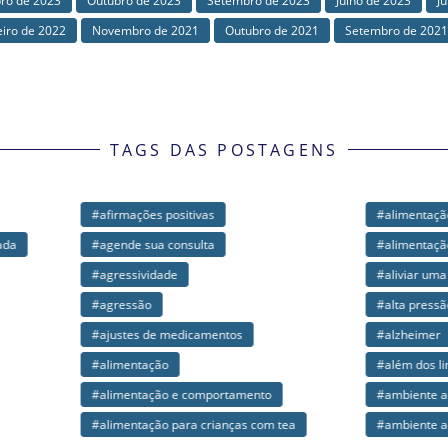
ro de 2023
Outubro de 2023
Setembro de 2023
Julho de 2023
J
eiro de 2022
Novembro de 2021
Outubro de 2021
Setembro de 2021
TAGS DAS POSTAGENS
mações positivas
#alimentação seletiva
de sua consulta
#alimentação seletiva do tea
ssividade
#aliviar uma grande falta
ssão
#alta pressão
tes de medicamentos
#alzheimer
entação
#além dos limites
entação e comportamento
#ambiente acolhedor
entação para crianças com tea
#ambiente acolhedor para o autist