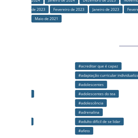
2024
Janeiro de 2024
Dezembro de 2023
Novemb
de 2023
Fevereiro de 2023
Janeiro de 2023
Fever
Maio de 2021
#acreditar que é capaz
#afir
#adaptação curricular individualizada
#agen
#adolescentes
#agre
#adolescentes do tea
#agre
#adolescência
#ajus
#adrenalina
#alim
#adulto difícil de se lidar
#alim
#afeto
#alim