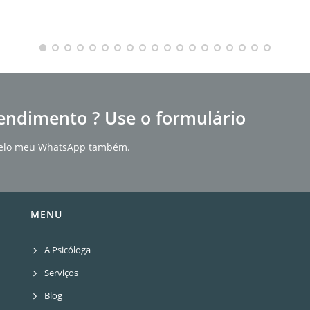
endimento ? Use o formulário
r pelo meu WhatsApp também.
MENU
A Psicóloga
Serviços
Blog