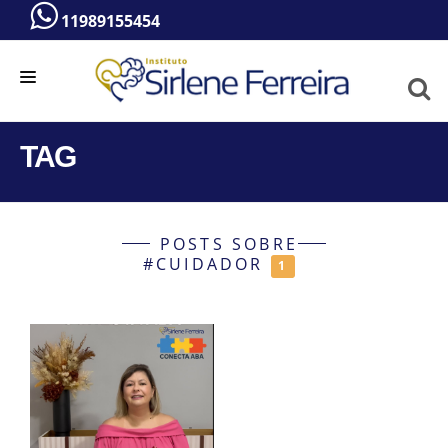
11989155454
HOME
TAG
A PSICÓLOGA
SERVIÇOS
POSTS SOBRE
BLOG
#CUIDADOR
1
VÍDEOS
CONTATO
ATENDIMENTO